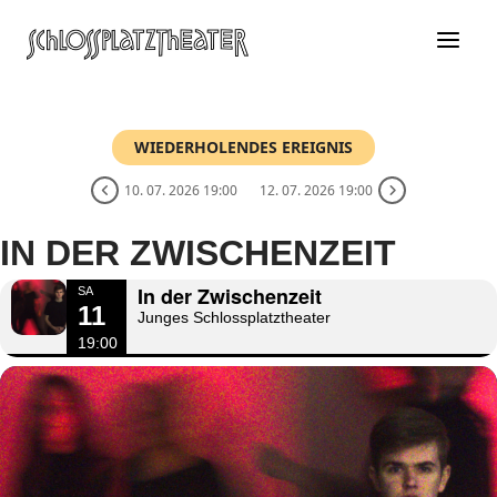
Zum
Inhalt
springen
WIEDERHOLENDES EREIGNIS
10. 07. 2026 19:00
12. 07. 2026 19:00
IN DER ZWISCHENZEIT
In der Zwischenzeit
SA
11
Junges Schlossplatztheater
19:00