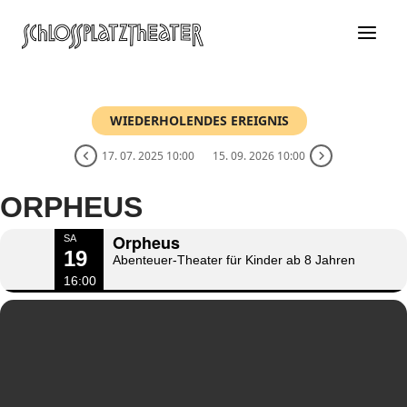
Zum
Inhalt
springen
WIEDERHOLENDES EREIGNIS
17. 07. 2025 10:00
15. 09. 2026 10:00
ORPHEUS
Orpheus
SA
19
Abenteuer-Theater für Kinder ab 8 Jahren
16:00