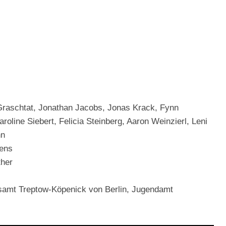
raschtat, Jonathan Jacobs, Jonas Krack, Fynn
roline Siebert, Felicia Steinberg, Aaron Weinzierl, Leni
nn
ens
her
samt Treptow-Köpenick von Berlin, Jugendamt