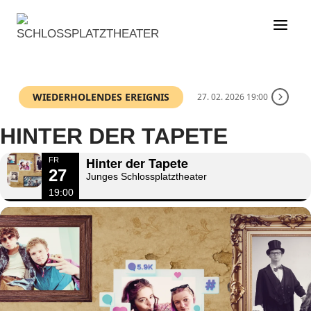
Zum
Inhalt
springen
WIEDERHOLENDES EREIGNIS
27. 02. 2026 19:00
HINTER DER TAPETE
Hinter der Tapete
FR
27
Junges Schlossplatztheater
19:00